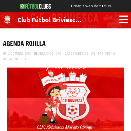
Crear la web de tu club
Club Fútbol Briviesca Morato Group
AGENDA ROJILLA
2 OCTUBRE, 2025
ANUNCIOS
,
CRÓNICAS DE PARTIDOS
,
EVENTOS
,
PRENSA
,
ÚLTIMAS NOTICIAS